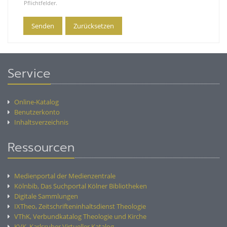
Pflichtfelder.
Service
Online-Katalog
Benutzerkonto
Inhaltsverzeichnis
Ressourcen
Medienportal der Medienzentrale
Kölnbib, Das Suchportal Kölner Bibliotheken
Digitale Sammlungen
IXTheo, Zeitschrifteninhaltsdienst Theologie
VThK, Verbundkatalog Theologie und Kirche
KVK, Karlsruher Virtueller Katalog